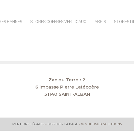
RES BANNES
STORES COFFRES VERTICAUX
ABRIS
STORES D
Zac du Terroir 2
6 impasse Pierre Latécoère
31140 SAINT-ALBAN
MENTIONS LÉGALES
-
IMPRIMER LA PAGE
- © MULTIMED SOLUTIONS