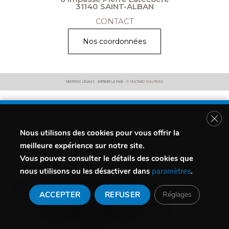
31140 SAINT-ALBAN
CONTACT
Nos coordonnées
MENTIONS LÉGALES
-
IMPRIMER LA PAGE
- © MULTIMED SOLUTIONS
Fer
Nous utilisons des cookies pour vous offrir la
meilleure expérience sur notre site.
Vous pouvez consulter le détails des cookies que
nous utilisons ou les désactiver dans
paramètres
.
ACCEPTER
REFUSER
Réglages