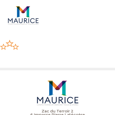
Zac du Terroir 2
6 impasse Pierre Latécoère